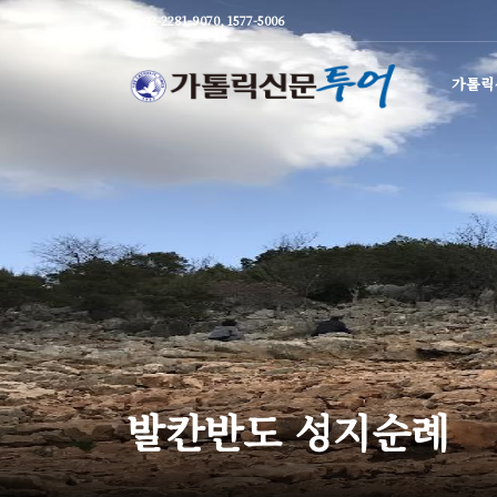
02-2281-9070, 1577-5006
가톨릭
발칸반도 성지순례