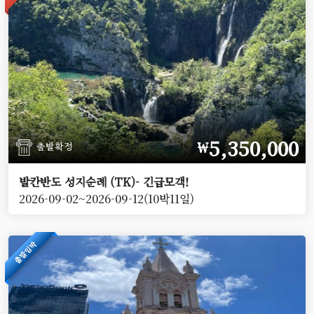
5,350,000
￦
출발확정
발칸반도 성지순례 (TK)- 긴급모객!
2026-09-02~2026-09-12(10박11일)
출발임박