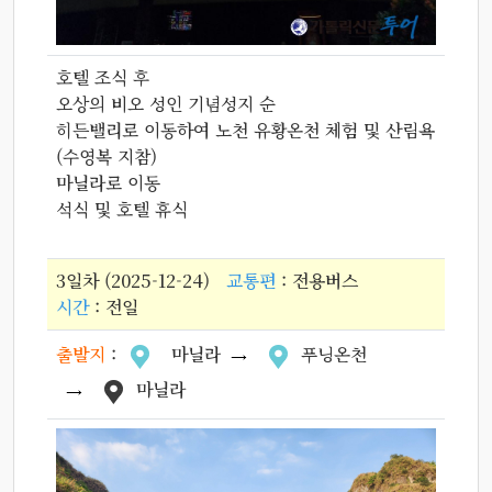
호텔 조식 후
오상의 비오 성인 기념성지 순
히든밸리로 이동하여 노천 유황온천 체험 및 산림욕
(수영복 지참)
마닐라로 이동
석식 및 호텔 휴식
3일차 (2025-12-24)
교통편
: 전용버스
시간
: 전일
출발지
:
마닐라
푸닝온천
마닐라