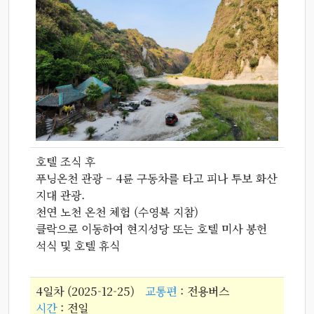
호텔 조식 후
푸닝온천 관광 – 4륜 구동차를 타고 피나 투보 화산
지대 관광.
천연 노천 온천 체험 (수영복 지참)
클락으로 이동하여 현지성당 또는 호텔 미사 봉헌
석식 및 호텔 휴식
4일차 (2025-12-25)
교통편
: 전용버스
시간
: 전일