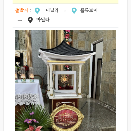
출발지
:
마닐라
롤롬보이
마닐라