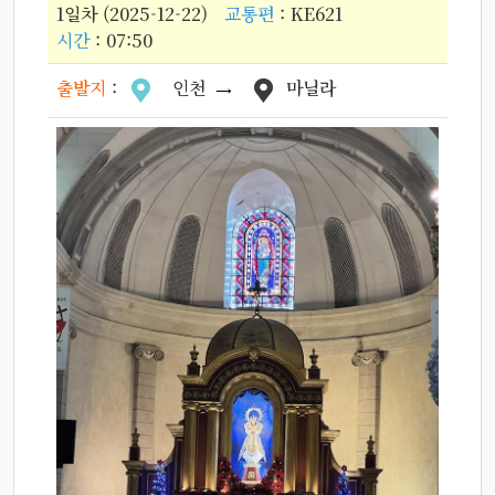
1일차 (2025-12-22)
교통편
: KE621
시간
: 07:50
출발지
:
인천
마닐라